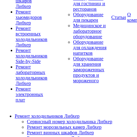
шкафов
для гостиниц и
Либхер
ресторанов
Ремонт
Оборудование
О
хьюмидоров
Статьи
для пекарен
ком
Либхер
Медицинское и
Ремонт
лабораторное
встроенных
оборудование
холодильников
Оборудование
Либхер
для охлаждения
Ремонт
напитков
холодильников
Оборудование
Side-by-Side
для хранения
Ремонт
замороженных
лабораторных
продуктов и
холодильников
мороженого
Либхер
Ремонт
электронных
плат
Ремонт холодильников Либхер
Сервисный номер холодильника Либхер
Ремонт морозильных камер Либхер
Ремонт винных шкафов Либхер