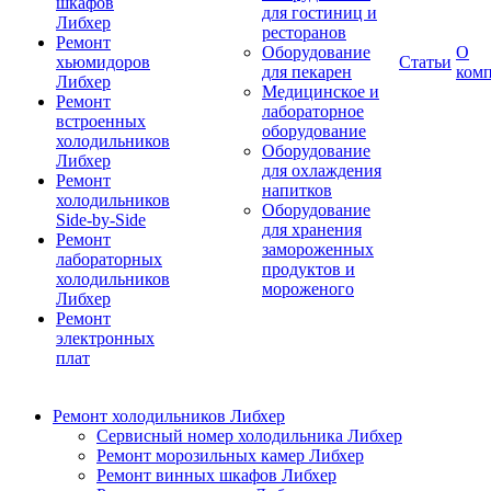
шкафов
для гостиниц и
Либхер
ресторанов
Ремонт
Оборудование
О
хьюмидоров
Статьи
для пекарен
ком
Либхер
Медицинское и
Ремонт
лабораторное
встроенных
оборудование
холодильников
Оборудование
Либхер
для охлаждения
Ремонт
напитков
холодильников
Оборудование
Side-by-Side
для хранения
Ремонт
замороженных
лабораторных
продуктов и
холодильников
мороженого
Либхер
Ремонт
электронных
плат
Ремонт холодильников Либхер
Сервисный номер холодильника Либхер
Ремонт морозильных камер Либхер
Ремонт винных шкафов Либхер