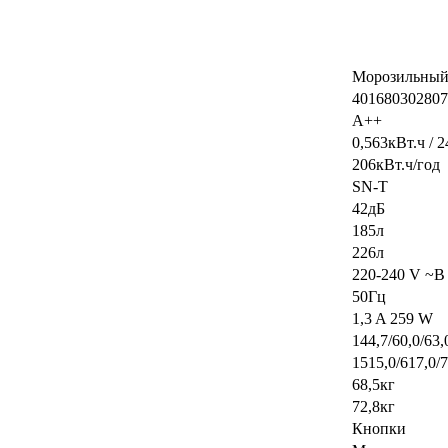
Морозильный 
401680302807
A++
0,563кВт.ч / 2
206кВт.ч/год
SN-T
42дБ
185л
226л
220-240 V ~В
50Гц
1,3 A 259 W
144,7/60,0/63
1515,0/617,0/
68,5кг
72,8кг
Кнопки