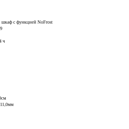
шкаф с функцией NoFrost
9
4 ч
,0см
711,0мм