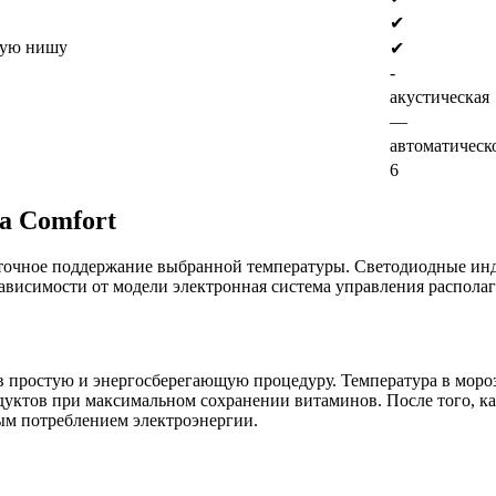
✔
вую нишу
✔
-
акустическая
—
автоматическ
6
а Comfort
т точное поддержание выбранной температуры. Светодиодные ин
зависимости от модели электронная система управления располаг
 простую и энергосберегающую процедуру. Температура в морози
дуктов при максимальном сохранении витаминов. После того, ка
ым потреблением электроэнергии.