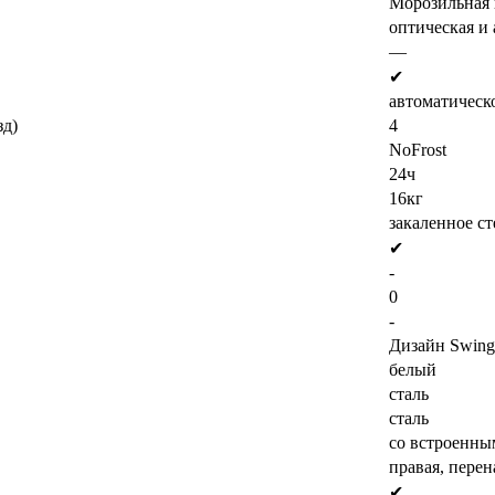
Морозильная 
oптическая и 
—
✔
автоматическо
зд)
4
NoFrost
24ч
16кг
закаленное ст
✔
-
0
-
Дизайн Swing
белый
сталь
сталь
со встроенны
правая, пере
✔