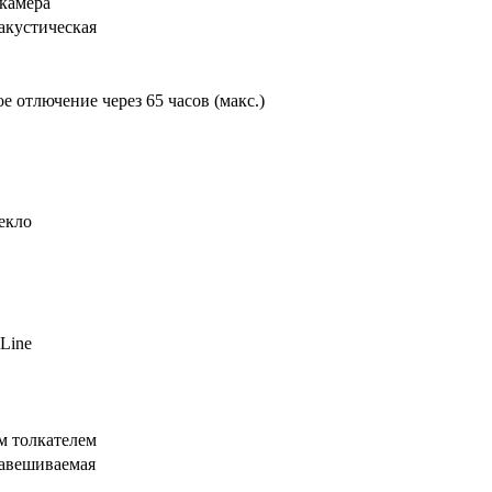
камера
акустическая
е отлючение через 65 часов (макс.)
екло
Line
м толкателем
навешиваемая