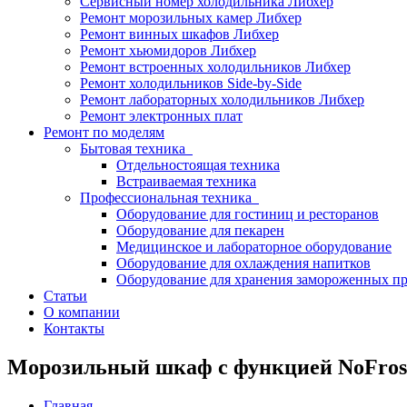
Сервисный номер холодильника Либхер
Ремонт морозильных камер Либхер
Ремонт винных шкафов Либхер
Ремонт хьюмидоров Либхер
Ремонт встроенных холодильников Либхер
Ремонт холодильников Side-by-Side
Ремонт лабораторных холодильников Либхер
Ремонт электронных плат
Ремонт по моделям
Бытовая техника
Отдельностоящая техника
Встраиваемая техника
Профессиональная техника
Оборудование для гостиниц и ресторанов
Оборудование для пекарен
Медицинское и лабораторное оборудование
Оборудование для охлаждения напитков
Оборудование для хранения замороженных п
Статьи
О компании
Контакты
Морозильный шкаф с функцией NoFrost
Главная