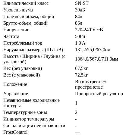
Климатический класс
SN-ST
Уровень шума
39дБ
Полезный объем, общий
84л
Брутто-объем, общий
86л
Напряжение
220-240 V ~В
Частота
50Гц
Потребляемый ток
1,0 A
Наружные размеры (Ш /Г /В)
181,2/55,0/63,0см
Высота / Ширина / Глубина (с
1864,0/567,0/711,0мм
упаковкой)
Вес (без упаковки)
67,5кг
Вес (с упаковкой)
72,5кг
Во внутреннем
Положение
пространстве
Управление
Поворотный регулятор
Независимые холодильные
1
контуры
Температурные зоны
2
Индикатор температуры
-
Сигнализация неисправности
-
FrostControl
—