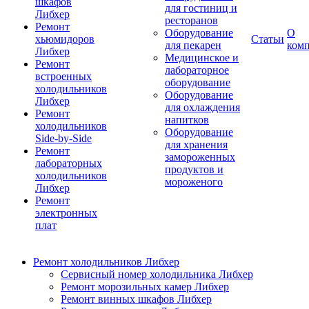
шкафов
для гостиниц и
Либхер
ресторанов
Ремонт
Оборудование
О
хьюмидоров
Статьи
для пекарен
ком
Либхер
Медицинское и
Ремонт
лабораторное
встроенных
оборудование
холодильников
Оборудование
Либхер
для охлаждения
Ремонт
напитков
холодильников
Оборудование
Side-by-Side
для хранения
Ремонт
замороженных
лабораторных
продуктов и
холодильников
мороженого
Либхер
Ремонт
электронных
плат
Ремонт холодильников Либхер
Сервисный номер холодильника Либхер
Ремонт морозильных камер Либхер
Ремонт винных шкафов Либхер