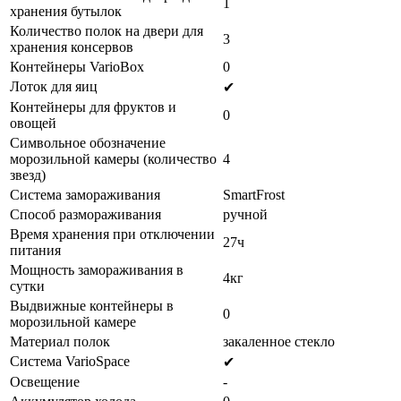
1
хранения бутылок
Количество полок на двери для
3
хранения консервов
Контейнеры VarioBox
0
Лоток для яиц
✔
Контейнеры для фруктов и
0
овощей
Символьное обозначение
морозильной камеры (количество
4
звезд)
Система замораживания
SmartFrost
Способ размораживания
ручной
Время хранения при отключении
27ч
питания
Мощность замораживания в
4кг
сутки
Выдвижные контейнеры в
0
морозильной камере
Материал полок
закаленное стекло
Система VarioSpace
✔
Освещение
-