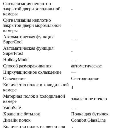
Сигнализация неплотно
закрытой двери холодильной
-
камеры
Сигнализация неплотно
закрытой двери морозильной
-
камеры
Автоматическая функция
—
SuperСool
Автоматическая функция
-
SuperFrost
HolidayMode
—
Способ размораживания
автоматическое
Циркуляционное охлаждение
—
Освещение
Светодиодное
Количество полок в холодильной
1
камере
Материал полок в холодильной
закаленное стекло
камере
VarioSafe
—
Хранение бутылок
Полка для бутылок
Дизайн полок
Comfort GlassLine
Количество полок на двери для