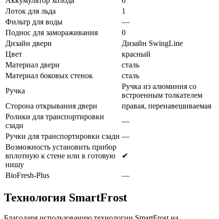
Аккумулятор холода
0
Лоток для льда
1
Фильтр для воды
—
Поднос для замораживания
0
Дизайн двери
Дизайн SwingLine
Цвет
красный
Материал двери
сталь
Материал боковых стенок
сталь
Ручка из алюминия со
Ручка
встроенным толкателем
Сторона открывания двери
правая, перенавешиваемая
Ролики для транспортировки
—
сзади
Ручки для транспортировки сзади
—
Возможность установить прибор
вплотную к стене или в готовую
✔
нишу
BioFresh-Plus
—
Технология SmartFrost
Благодаря использованию технологии SmartFrost на