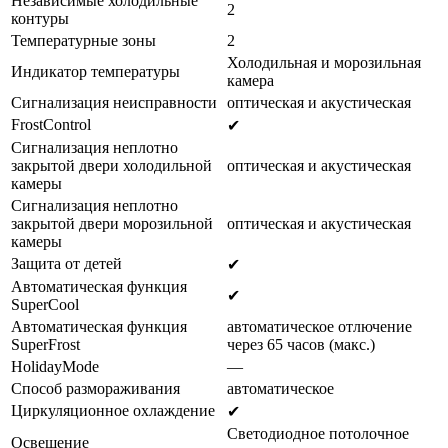
Независимые холодильные
2
контуры
Температурные зоны
2
Холодильная и морозильная
Индикатор температуры
камера
Сигнализация неисправности
oптическая и акустическая
FrostControl
✔
Сигнализация неплотно
закрытой двери холодильной
oптическая и акустическая
камеры
Сигнализация неплотно
закрытой двери морозильной
oптическая и акустическая
камеры
Защита от детей
✔
Автоматическая функция
✔
SuperСool
Автоматическая функция
автоматическое отлючение
SuperFrost
через 65 часов (макс.)
HolidayMode
—
Способ размораживания
автоматическое
Циркуляционное охлаждение
✔
Светодиодное потолочное
Освещение