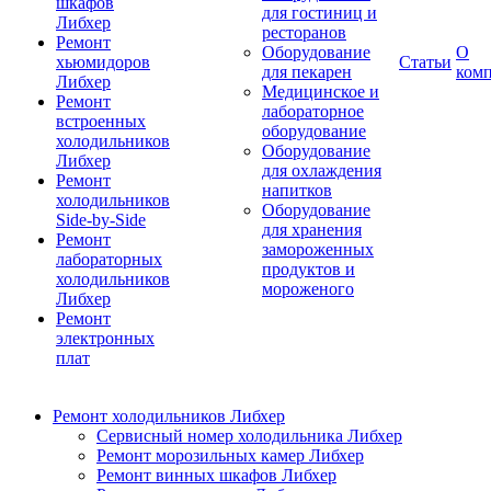
шкафов
для гостиниц и
Либхер
ресторанов
Ремонт
Оборудование
О
хьюмидоров
Статьи
для пекарен
ком
Либхер
Медицинское и
Ремонт
лабораторное
встроенных
оборудование
холодильников
Оборудование
Либхер
для охлаждения
Ремонт
напитков
холодильников
Оборудование
Side-by-Side
для хранения
Ремонт
замороженных
лабораторных
продуктов и
холодильников
мороженого
Либхер
Ремонт
электронных
плат
Ремонт холодильников Либхер
Сервисный номер холодильника Либхер
Ремонт морозильных камер Либхер
Ремонт винных шкафов Либхер