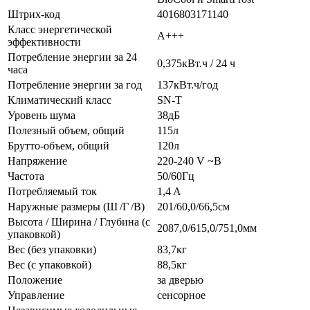
Штрих-код
4016803171140
Класс энергетической
A+++
эффективности
Потребление энергии за 24
0,375кВт.ч / 24 ч
часа
Потребление энергии за год
137кВт.ч/год
Климатический класс
SN-T
Уровень шума
38дБ
Полезный объем, общий
115л
Брутто-объем, общий
120л
Напряжение
220-240 V ~В
Частота
50/60Гц
Потребляемый ток
1,4 A
Наружные размеры (Ш /Г /В)
201/60,0/66,5см
Высота / Ширина / Глубина (с
2087,0/615,0/751,0мм
упаковкой)
Вес (без упаковки)
83,7кг
Вес (с упаковкой)
88,5кг
Положение
за дверью
Управление
сенсорное