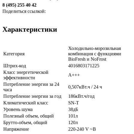
8 (495) 255 40 42
Поделиться ссылкой:
Характеристики
Холодильно-морозильная
Категория
комбинация с функциями
BioFresh и NoFrost
Штрих-код
4016803171225
Класс энергетической
A+++
эффективности
Потребление энергии за 24
0,507кВт.ч / 24 ч
часа
Потребление энергии за год
186кВт.ч/год
Климатический класс
SN-T
Уровень шума
38дБ
Полезный объем, общий
101л
Брутто-объем, общий
120л
Напряжение
220-240 V ~В