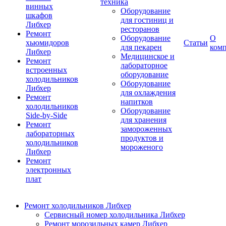
техника
винных
Оборудование
шкафов
для гостиниц и
Либхер
ресторанов
Ремонт
Оборудование
О
хьюмидоров
Статьи
для пекарен
ком
Либхер
Медицинское и
Ремонт
лабораторное
встроенных
оборудование
холодильников
Оборудование
Либхер
для охлаждения
Ремонт
напитков
холодильников
Оборудование
Side-by-Side
для хранения
Ремонт
замороженных
лабораторных
продуктов и
холодильников
мороженого
Либхер
Ремонт
электронных
плат
Ремонт холодильников Либхер
Сервисный номер холодильника Либхер
Ремонт морозильных камер Либхер