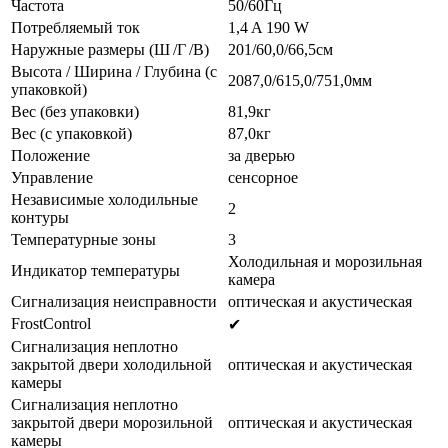
Частота
50/60Гц
Потребляемый ток
1,4 A 190 W
Наружные размеры (Ш /Г /В)
201/60,0/66,5см
Высота / Ширина / Глубина (с
2087,0/615,0/751,0мм
упаковкой)
Вес (без упаковки)
81,9кг
Вес (с упаковкой)
87,0кг
Положение
за дверью
Управление
сенсорное
Независимые холодильные
2
контуры
Температурные зоны
3
Холодильная и морозильная
Индикатор температуры
камера
Сигнализация неисправности
oптическая и акустическая
FrostControl
✔
Сигнализация неплотно
закрытой двери холодильной
oптическая и акустическая
камеры
Сигнализация неплотно
закрытой двери морозильной
oптическая и акустическая
камеры