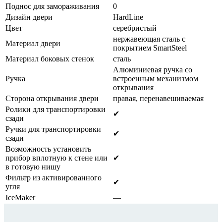
Поднос для замораживания
0
Дизайн двери
HardLine
Цвет
серебристый
нержавеющая сталь с
Материал двери
покрытием SmartSteel
Материал боковых стенок
сталь
Алюминиевая ручка со
Ручка
встроенным механизмом
открывания
Сторона открывания двери
правая, перенавешиваемая
Ролики для транспортировки
✔
сзади
Ручки для транспортировки
✔
сзади
Возможность установить
прибор вплотную к стене или
✔
в готовую нишу
Фильтр из активированного
✔
угля
IceMaker
—