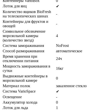
Контейнеры VarioBox
0
Лоток для яиц
✔
Количество ящиков BioFresh
-
на телескопических шинах
Контейнеры для фруктов и
-
овощей
Символьное обозначение
морозильной камеры
4
(количество звезд)
Система замораживания
NoFrost
Способ размораживания
автоматическое
Время хранения при
24ч
отключении питания
Мощность замораживания в
16кг
сутки
Выдвижные контейнеры в
0
морозильной камере
Материал полок
закаленное стекло
Система VarioSpace
✔
Освещение
-
Аккумулятор холода
0
Лоток для льда
1