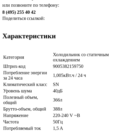
или позвоните по телефону:
8 (495) 255 40 42
Поделиться ссылкой:
Характеристики
Холодильник со статичным
Категория
охлаждением
Штрих-код
9005382159750
Потребление энергии
1,005кВт.ч / 24 ч
за 24 часа
Климатический класс
SN
Уровень шума
40дБ
Полезный объем,
366л
общий
Брутто-объем, общий
388л
Напряжение
220-240 V ~В
Частота
50Гц
Потребляемый ток
1,5 A