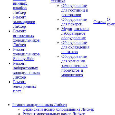
техника
винных
Оборудование
шкафов
для гостиниц и
Либхер
ресторанов
Ремонт
Оборудование
О
хьюмидоров
Статьи
для пекарен
ком
Либхер
Медицинское и
Ремонт
лабораторное
встроенных
оборудование
холодильников
Оборудование
Либхер
для охлаждения
Ремонт
напитков
холодильников
Оборудование
Side-by-Side
для хранения
Ремонт
замороженных
лабораторных
продуктов и
холодильников
мороженого
Либхер
Ремонт
электронных
плат
Ремонт холодильников Либхер
Сервисный номер холодильника Либхер
Ремонт морозильных камер Либхер