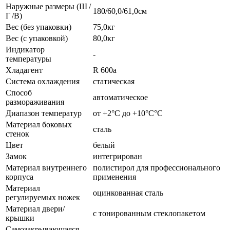
Наружные размеры (Ш /
180/60,0/61,0см
Г /В)
Вес (без упаковки)
75,0кг
Вес (с упаковкой)
80,0кг
Индикатор
-
температуры
Хладагент
R 600a
Система охлаждения
статическая
Способ
автоматическое
размораживания
Диапазон температур
от +2°C до +10°C°C
Материал боковых
сталь
стенок
Цвет
белый
Замок
интегрирован
Материал внутреннего
полистирол для профессионального
корпуса
применения
Материал
оцинкованная сталь
регулируемых ножек
Материал двери/
с тонированным стеклопакетом
крышки
Самозакрывающаяся