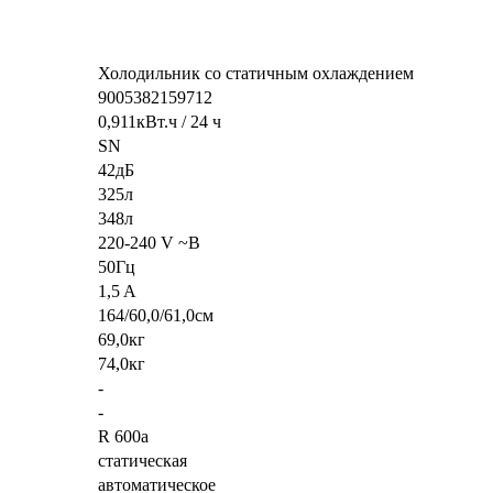
Холодильник со статичным охлаждением
9005382159712
0,911кВт.ч / 24 ч
SN
42дБ
325л
348л
220-240 V ~В
50Гц
1,5 A
164/60,0/61,0см
69,0кг
74,0кг
-
-
R 600a
статическая
автоматическое