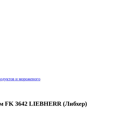
родуктов и мороженого
м FK 3642 LIEBHERR (Либхер)