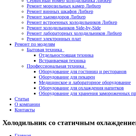
Сервисный номер холодильника Либхер
Ремонт морозильных камер Либхер
Ремонт винных шкафов Либхер
Ремонт хьюмидоров Либхер
Ремонт встроенных холодильников Либхер
Ремонт холодильников Side-by-Side
Ремонт лабораторных холодильников Либхер
Ремонт электронных плат
Ремонт по моделям
Бытовая техника
Отдельностоящая техника
Встраиваемая техника
Профессиональная техника
Оборудование для гостиниц и ресторанов
Оборудование для пекарен
Медицинское и лабораторное оборудование
Оборудование для охлаждения напитков
Оборудование для хранения замороженных п
Статьи
О компании
Контакты
Холодильник со статичным охлаждение
Главная