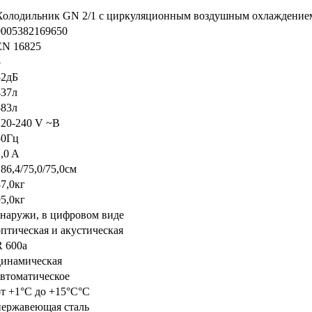
Холодильник GN 2/1 с циркуляционным воздушным охлаждение
9005382169650
EN 16825
5
52дБ
437л
583л
220-240 V ~В
50Гц
,0 A
86,4/75,0/75,0см
87,0кг
95,0кг
снаружи, в цифровом виде
oптическая и акустическая
R 600a
динамическая
автоматическое
от +1°C до +15°C°C
нержавеющая сталь