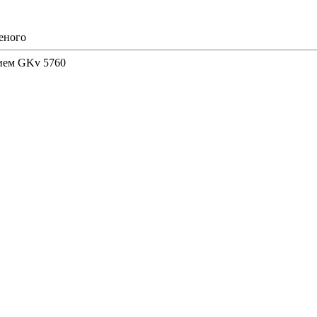
еного
ием GKv 5760