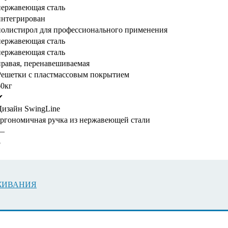
нержавеющая сталь
интегрирован
полистирол для профессионального применения
нержавеющая сталь
нержавеющая сталь
правая, перенавешиваемая
Решетки с пластмассовым покрытием
60кг
✔
Дизайн SwingLine
эргономичная ручка из нержавеющей стали
—
5
УЖИВАНИЯ