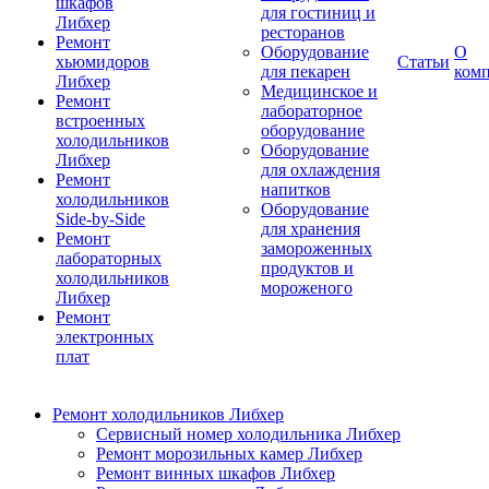
шкафов
для гостиниц и
Либхер
ресторанов
Ремонт
Оборудование
О
хьюмидоров
Статьи
для пекарен
ком
Либхер
Медицинское и
Ремонт
лабораторное
встроенных
оборудование
холодильников
Оборудование
Либхер
для охлаждения
Ремонт
напитков
холодильников
Оборудование
Side-by-Side
для хранения
Ремонт
замороженных
лабораторных
продуктов и
холодильников
мороженого
Либхер
Ремонт
электронных
плат
Ремонт холодильников Либхер
Сервисный номер холодильника Либхер
Ремонт морозильных камер Либхер
Ремонт винных шкафов Либхер