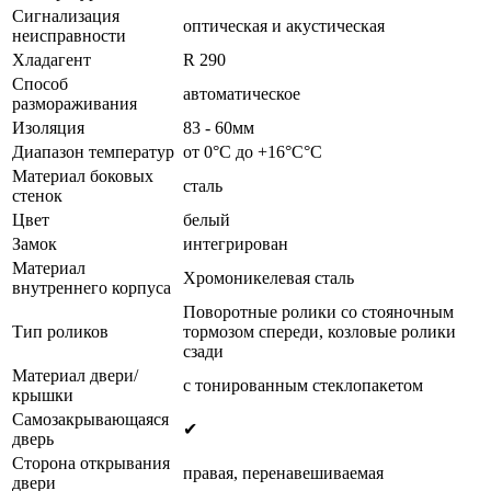
Сигнализация
oптическая и акустическая
неисправности
Хладагент
R 290
Способ
автоматическое
размораживания
Изоляция
83 - 60мм
Диапазон температур
от 0°C до +16°C°C
Материал боковых
сталь
стенок
Цвет
белый
Замок
интегрирован
Материал
Хромоникелевая сталь
внутреннего корпуса
Поворотные ролики со стояночным
Тип роликов
тормозом спереди, козловые ролики
сзади
Материал двери/
с тонированным стеклопакетом
крышки
Самозакрывающаяся
✔
дверь
Сторона открывания
правая, перенавешиваемая
двери