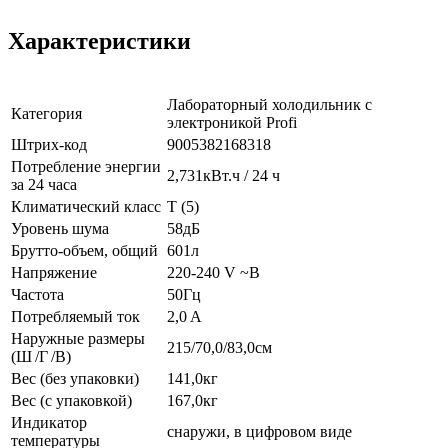
Характеристики
Лабораторный холодильник с
Категория
электроникой Profi
Штрих-код
9005382168318
Потребление энергии
2,731кВт.ч / 24 ч
за 24 часа
Климатический класс
T (5)
Уровень шума
58дБ
Брутто-объем, общий
601л
Напряжение
220-240 V ~В
Частота
50Гц
Потребляемый ток
2,0 A
Наружные размеры
215/70,0/83,0см
(Ш /Г /В)
Вес (без упаковки)
141,0кг
Вес (с упаковкой)
167,0кг
Индикатор
снаружи, в цифровом виде
температуры