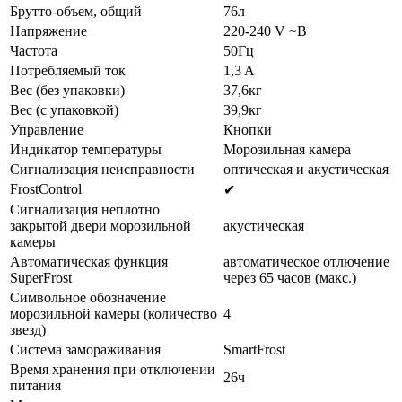
Брутто-объем, общий
76л
Напряжение
220-240 V ~В
Частота
50Гц
Потребляемый ток
1,3 A
Вес (без упаковки)
37,6кг
Вес (с упаковкой)
39,9кг
Управление
Кнопки
Индикатор температуры
Морозильная камера
Сигнализация неисправности
oптическая и акустическая
FrostControl
✔
Сигнализация неплотно
закрытой двери морозильной
акустическая
камеры
Автоматическая функция
автоматическое отлючение
SuperFrost
через 65 часов (макс.)
Символьное обозначение
морозильной камеры (количество
4
звезд)
Система замораживания
SmartFrost
Время хранения при отключении
26ч
питания