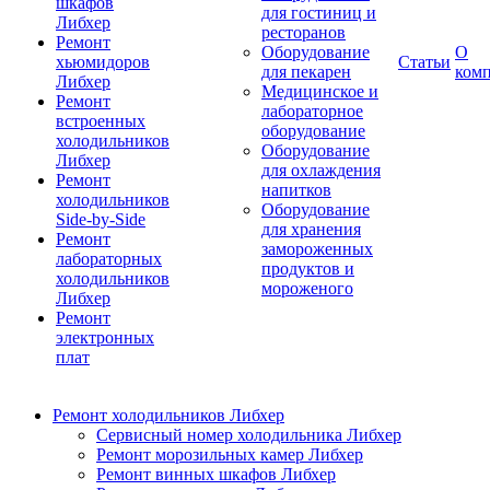
шкафов
для гостиниц и
Либхер
ресторанов
Ремонт
Оборудование
О
хьюмидоров
Статьи
для пекарен
ком
Либхер
Медицинское и
Ремонт
лабораторное
встроенных
оборудование
холодильников
Оборудование
Либхер
для охлаждения
Ремонт
напитков
холодильников
Оборудование
Side-by-Side
для хранения
Ремонт
замороженных
лабораторных
продуктов и
холодильников
мороженого
Либхер
Ремонт
электронных
плат
Ремонт холодильников Либхер
Сервисный номер холодильника Либхер
Ремонт морозильных камер Либхер
Ремонт винных шкафов Либхер