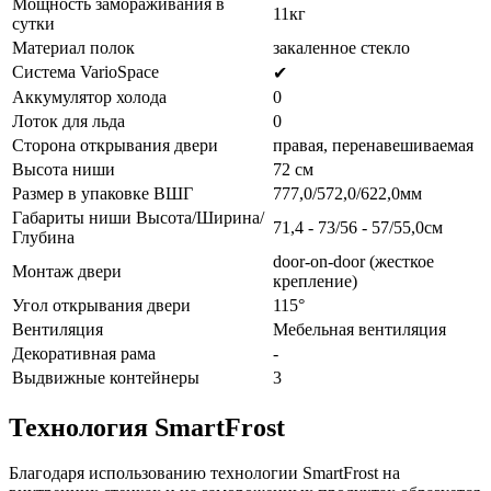
Мощность замораживания в
11кг
сутки
Материал полок
закаленное стекло
Система VarioSpace
✔
Аккумулятор холода
0
Лоток для льда
0
Сторона открывания двери
правая, перенавешиваемая
Высота ниши
72 см
Размер в упаковке ВШГ
777,0/572,0/622,0мм
Габариты ниши Высота/Ширина/
71,4 - 73/56 - 57/55,0см
Глубина
door-on-door (жесткое
Монтаж двери
крепление)
Угол открывания двери
115°
Вентиляция
Мебельная вентиляция
Декоративная рама
-
Выдвижные контейнеры
3
Технология SmartFrost
Благодаря использованию технологии SmartFrost на