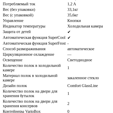
Потребляемый ток
1,2 A
Вес (без упаковки)
33,1кг
Вес (с упаковкой)
35,6кг
Управление
Кнопки
Индикатор температуры
Холодильная камера
Защита от детей
✔
Автоматическая функция SuperСool
✔
Автоматическая функция SuperFrost
-
Способ размораживания
автоматическое
Циркуляционное охлаждение
—
Освещение
Светодиодное
Количество полок в холодильной
1
камере
Материал полок в холодильной
закаленное стекло
камере
Дизайн полок
Comfort GlassLine
Количество полок на двери для
1
хранения бутылок
Количество полок на двери для
2
хранения консервов
Контейнеры VarioBox
0