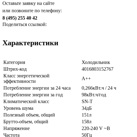
Оставьте заявку на сайте
или позвоните по телефону:
8 (495) 255 40 42
Поделиться ссылкой:
Характеристики
Категория
Холодильник
Штрих-код
4016803152767
Класс энергетической
A++
эффективности
Потребление энергии за 24 часа
0,266кВт.ч / 24 ч
Потребление энергии за год
98кВт.ч/год
Климатический класс
SN-T
Уровень шума
34дБ
Полезный объем, общий
151л
Брутто-объем, общий
158л
Напряжение
220-240 V ~В
Частота
50Гц