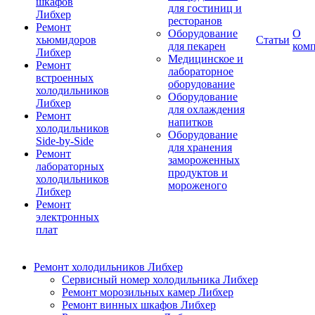
шкафов
для гостиниц и
Либхер
ресторанов
Ремонт
Оборудование
О
хьюмидоров
Статьи
для пекарен
ком
Либхер
Медицинское и
Ремонт
лабораторное
встроенных
оборудование
холодильников
Оборудование
Либхер
для охлаждения
Ремонт
напитков
холодильников
Оборудование
Side-by-Side
для хранения
Ремонт
замороженных
лабораторных
продуктов и
холодильников
мороженого
Либхер
Ремонт
электронных
плат
Ремонт холодильников Либхер
Сервисный номер холодильника Либхер
Ремонт морозильных камер Либхер
Ремонт винных шкафов Либхер