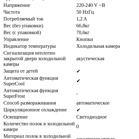
Напряжение
220-240 V ~В
Частота
50 HzГц
Потребляемый ток
1,2 A
Вес (без упаковки)
66,8кг
Вес (с упаковкой)
70,6кг
Управление
Кнопки
Индикатор температуры
Холодильная камера
Сигнализация неплотно
закрытой двери холодильной
акустическая
камеры
Защита от детей
✔
Автоматическая функция
✔
SuperСool
Автоматическая функция
-
SuperFrost
Способ размораживания
автоматическое
Циркуляционное охлаждение
✔
Освещение
Светодиодное
Количество полок в холодильной
0
камере
Материал полок в холодильной
закаленное стекло