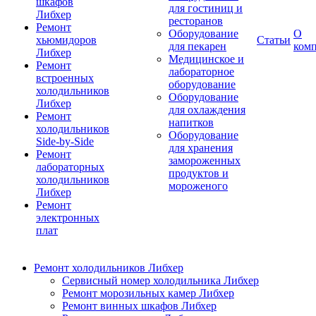
шкафов
для гостиниц и
Либхер
ресторанов
Ремонт
Оборудование
О
хьюмидоров
Статьи
для пекарен
ком
Либхер
Медицинское и
Ремонт
лабораторное
встроенных
оборудование
холодильников
Оборудование
Либхер
для охлаждения
Ремонт
напитков
холодильников
Оборудование
Side-by-Side
для хранения
Ремонт
замороженных
лабораторных
продуктов и
холодильников
мороженого
Либхер
Ремонт
электронных
плат
Ремонт холодильников Либхер
Сервисный номер холодильника Либхер
Ремонт морозильных камер Либхер
Ремонт винных шкафов Либхер