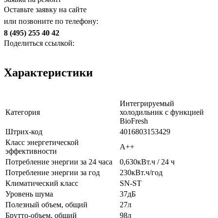
Оставьте заявку на сайте
или позвоните по телефону:
8 (495) 255 40 42
Поделиться ссылкой:
Характеристики
Интегрируемый
Категория
холодильник с функцией
BioFresh
Штрих-код
4016803153429
Класс энергетической
A++
эффективности
Потребление энергии за 24 часа
0,630кВт.ч / 24 ч
Потребление энергии за год
230кВт.ч/год
Климатический класс
SN-ST
Уровень шума
37дБ
Полезный объем, общий
27л
Брутто-объем, общий
98л