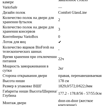
камере
VarioSafe
—
Дизайн полок
Comfort GlassLine
Количество полок на двери для
2
хранения бутылок
Количество полок на двери для
3
хранения консервов
Контейнеры VarioBox
0
Лоток для яиц
✔
Количество ящиков BioFresh на
-
телескопических шинах
Время хранения при отключении
22ч
питания
Мощность замораживания в
2кг
сутки
Сторона открывания двери
правая, перенавешиваемая
Высота ниши
178 см
Размер в упаковке ВШГ
1829,0/572,0/622,0мм
Габариты ниши Высота/Ширина/
177.2 - 178.8/56 - 57/55.0см
Глубина
door-on-door (жесткое
Монтаж двери
крепление)